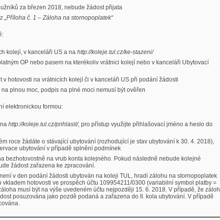
dlužníků za březen 2018, nebude žádost přijata
iz
„Příloha č. 1 – Záloha na stornopoplatek“
ě:
ch kolejí, v kanceláři US a na
http://koleje.tul.cz/ke-stazeni/
platným OP nebo pasem na kterékoliv vrátnici kolejí nebo v kanceláři Ubytovací
v hotovosti na vrátnicích kolejí či v kanceláři US při podání žádosti
i na plnou moc, podpis na plné moci nemusí být ověřen
ní elektronickou formou:
e na
http://koleje.tul.cz/prihlasit
/,
pro přístup využijte přihlašovací jméno a heslo do
m roce žádáte o stávající ubytování (rozhodující je stav ubytování k 30. 4. 2018),
zervace ubytování v případě splnění podmínek
na bezhotovostně na vrub konta kolejného. Pokud následně nebude kolejné
ude žádost zařazena ke zpracování.
 není v den podání žádosti ubytován na koleji TUL, hradí zálohu na stornopoplatek
vkladem hotovosti ve prospěch účtu 109954211/0300 (variabilní symbol platby =
 záloha musí být na výše uvedeném účtu nejpozději 15. 6. 2018. V případě, že zálo
dost posuzována jako pozdě podaná a zařazena do II. kola ubytování. V případě
cována.