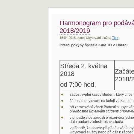
Harmonogram pro podáván
2018/2019
18.04.2018 autor: Ubytovací služba
Tisk
Interní pokyny ředitele KaM TU v Liberci
Středa 2. května
Začáte
2018
2018/
od 7:00 hod.
žádost vyplní každý student, který chce
žádost o ubytování na koleji v akad. r
při zpracování všech žádostí o ubytová
přednostně ubytováni studenti příprav
v případě více žádostí o rezervaci jed
data podání žádosti ročník studia
v případě, že chcete při přidělování ub
Ubytovací služby nebo přiložit k žádosti