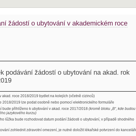
í žádostí o ubytování v akademickém roce
k podávání žádostí o ubytování na akad. rok
2019
 v akad. roce 2018/2019 bydlet na kolejích (včetně cizinců)
oce 2018/2019 lze podat osobně nebo pomocí elektronického formuláře
ní bude přihlíženo k ubytování v akad. roce 2017/2018
(kromě
bloku „B“, kde budou
ného jazykového kurzu)
noho lůžka bude rozhodovat datum podání žádosti o ubytování, v případě shodného
ytování zohlednit zdravotní omezení, je nutné doložit lékařské potvrzení do kancelář