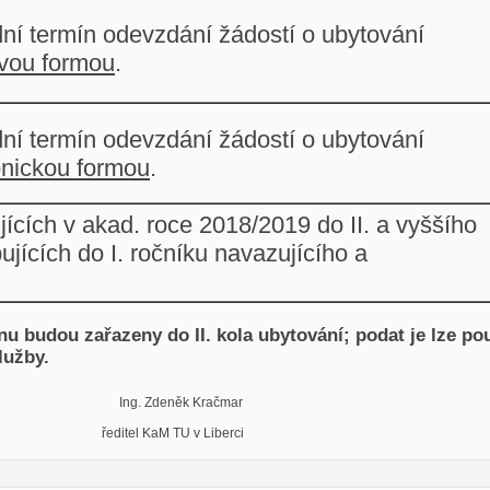
ní termín odevzdání žádostí o ubytování
vou formou
.
ní termín odevzdání žádostí o ubytování
onickou formou
.
ících v akad. roce 2018/2019 do II. a vyššího
ujících do I. ročníku navazujícího a
u budou zařazeny do II. kola ubytování; podat je lze po
celáři Ubytovací služb
18 Ing. Zdeněk Kračmar
TU v Liberci