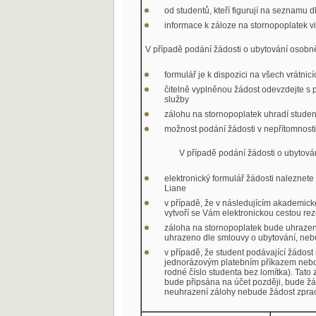
od studentů, kteří figurují na seznamu 
informace k záloze na stornopoplatek v
V případě podání žádosti o ubytování osobn
formulář je k dispozici na všech vrátnicí
čitelně vyplněnou žádost odevzdejte s 
služby
zálohu na stornopoplatek uhradí student 
možnost podání žádosti v nepřítomnost
V případě podání žádosti o ubytová
elektronický formulář žádosti naleznet
Liane
v případě, že v následujícím akademické
vytvoří se Vám elektronickou cestou re
záloha na stornopoplatek bude uhraze
uhrazeno dle smlouvy o ubytování, neb
v případě, že student podávající žádost
jednorázovým platebním příkazem nebo 
rodné číslo studenta bez lomítka). Tato
bude připsána na účet později, bude žá
neuhrazení zálohy nebude žádost zpra