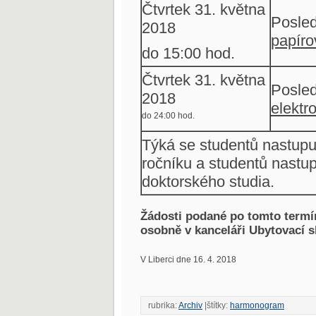
Čtvrtek 31. května
Posled
2018
papíro
do 15:00 hod.
Čtvrtek 31. května
Posled
2018
elektr
do 24:00 hod.
Týká se studentů nastupuj
ročníku a studentů nastup
doktorského studia.
Žádosti podané po tomto termín
osobně v kan
V Liberci dne 16. 4. 20
ředitel KaM 
rubrika:
Archiv
|štítky:
harmonogram