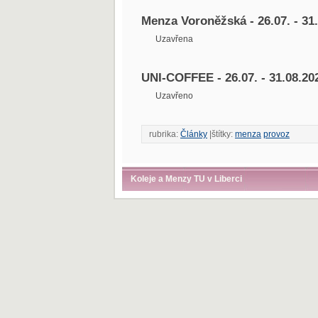
Menza Voroněžská - 26.07. - 31
Uzavřena
UNI-COFFEE - 26.07. - 31.08.20
Uzavřeno
rubrika:
Články
|štítky:
menza
provoz
Koleje a Menzy TU v Liberci