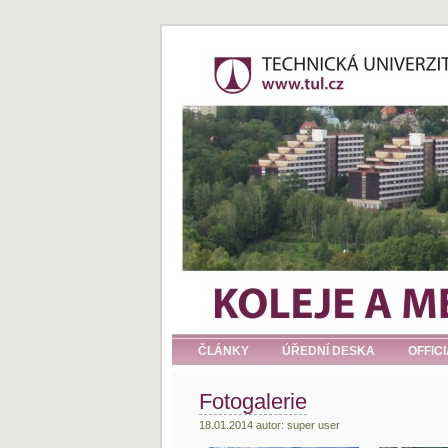
ČLÁNKY
ÚŘEDNÍ DESKA
OFFIC
Fotogalerie
18.01.2014 autor: super user