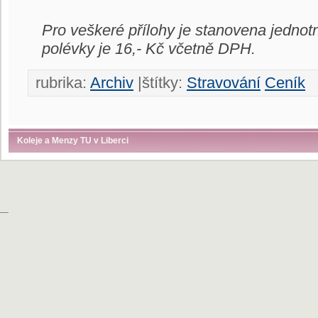
Pro veškeré přílohy je stanovena jedno
polévky je 16,- Kč včetně DPH.
rubrika:
Archiv
|štítky:
Stravování
Ceník
Koleje a Menzy TU v Liberci