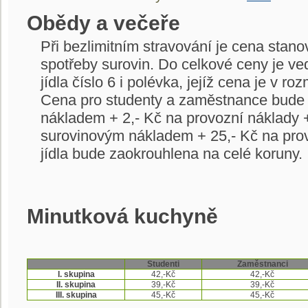
Obědy a večeře
Při bezlimitním stravování je cena stano
spotřeby surovin. Do celkové ceny je ve
jídla číslo 6 i polévka, jejíž cena je v r
Cena pro studenty a zaměstnance bude 
nákladem + 2,- Kč na provozní náklady 
surovinovým nákladem + 25,- Kč na pr
jídla bude zaokrouhlena na celé koruny.
Minutková kuchyně
Studenti
Zaměstnanci
I. skupina
42,-Kč
42,-Kč
II. skupina
39,-Kč
39,-Kč
III. skupina
45,-Kč
45,-Kč