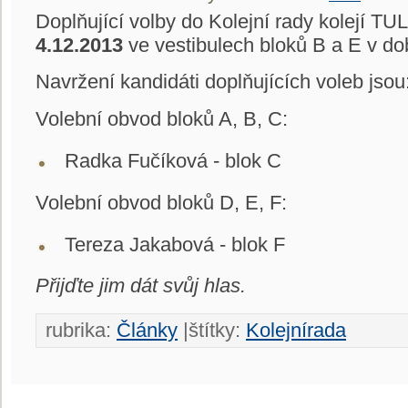
Doplňující volby do Kolejní rady kolejí T
4.12.2013
ve vestibulech bloků B a E v do
Navržení kandidáti doplňujících voleb jsou
Volební obvod bloků A, B, C:
Radka Fučíková - blok C
Volební obvod bloků D, E, F:
Tereza Jakabová - blok F
Přijďte jim dát svůj hlas.
rubrika:
Články
|štítky:
Kolejnírada