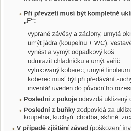
Při převzetí musí být kompletně uk
„F“:
vyprané závěsy a záclony, umytá ok
umýt jádra (koupelnu + WC), vestav
vynést a vymýt odpadkový koš
odmrazit chladničku a umýt vařič
vyluxovaný koberec, umyté linoleum
koberec musí být při předávání such
inventář uveden do původního rozes
Poslední z pokoje
odevzdá uklizený c
Poslední z buňky
zodpovídá za ukliz
koupelna, kuchyň, chodba, skříně, zrca
V případě zjištění závad
(poškození inve