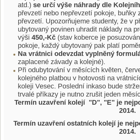
atd.)
se určí výše náhrady dle Kolejníh
převzetí nebo nepřevzetí pokoje, buňky 
převzetí. Upozorňujeme studenty, že v p
ubytovaný povinen uhradit náklady na pr
výši
450,-Kč
(stav koberce je posuzován 
pokoje, každý ubytovaný pak platí poměr
Na vrátnici odevzdat vyplněný formulá
zaplacené závady a kolejné).
Při odubytování v měsících květen, čer
kolejného platbou v hotovosti na vrátnicí
koleji Vesec. Poslední inkaso bude strž
trvalé příkazy je nutno zrušit jeden měs
Termín uzavření kolejí "D", "E" je nejp
2014.
Termín uzavření ostatních kolejí je nej
2014.