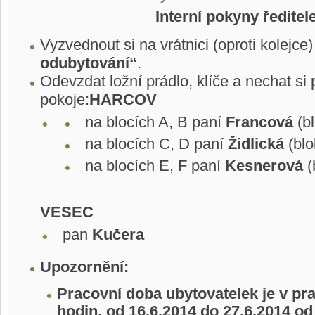
Interní pokyny ředitel
Vyzvednout si na vrátnici (oproti kolejce
odubytování“
.
Odevzdat ložní prádlo, klíče a nechat si p
pokoje:
HARCOV
na blocích A, B paní
Francová
(bl
na blocích C, D paní
Židlická
(blo
na blocích E, F paní
Kesnerová
(
VESEC
pan
Kučera
Upozornění:
Pracovní doba ubytovatelek je v pr
hodin, od 16.6.2014 do 27.6.2014 od