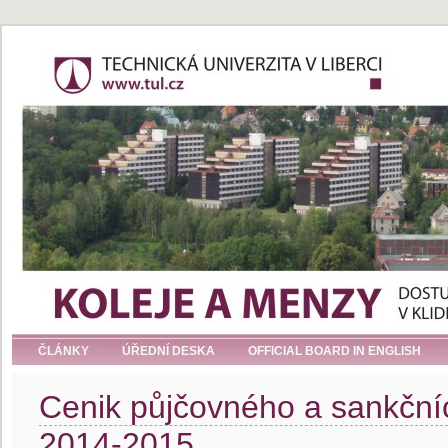
ČLÁNKY
ÚŘEDNÍ DESKA
OFFICIAL BOARD IN ENGLISH
Cenik půjčovného a sankční
2014-2015