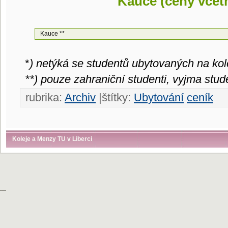
Kauce (ceny vče
Kauce **
*
) netýká se studentů ubytovaných na kol
**) pouze zahraniční studenti, vyjma stu
rubrika:
Archiv
|štítky:
Ubytování
ceník
Koleje a Menzy TU v Liberci