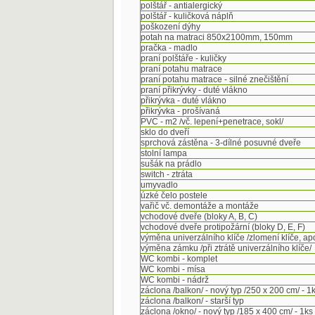
polštář - antialergický
polštář - kuličková náplň
poškození dýhy
potah na matraci 850x2100mm, 150mm
pračka - madlo
praní polštáře - kuličky
praní potahu matrace
praní potahu matrace - silné znečištění
praní přikrývky - duté vlákno
přikrývka - duté vlákno
přikrývka - prošívaná
PVC - m2 /vč. lepení+penetrace, sokl/
sklo do dveří
sprchová zástěna - 3-dílné posuvné dveře
stolní lampa
sušák na prádlo
switch - ztráta
umyvadlo
úzké čelo postele
vařič vč. demontáže a montáže
vchodové dveře (bloky A, B, C)
vchodové dveře protipožární (bloky D, E, F)
výměna univerzálního klíče /zlomení klíče, ap
výměna zámku /při ztrátě univerzálního klíče/
WC kombi - komplet
WC kombi - mísa
WC kombi - nádrž
záclona /balkon/ - nový typ /250 x 200 cm/ - 1
záclona /balkon/ - starší typ
záclona /okno/ - nový typ /185 x 400 cm/ - 1ks