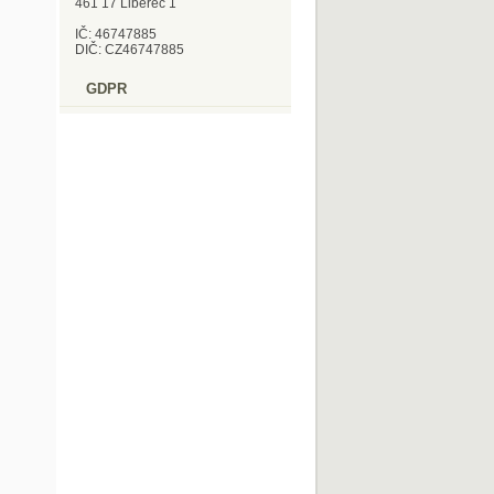
461 17 Liberec 1
IČ: 46747885
DIČ: CZ46747885
GDPR