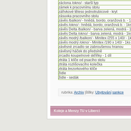
záclona /okno/ - starší typ
zámek k pracovnímu stolu
zářivkové těleso jednotrubicové - kryt
zásuvka pracovního stolu
závěs /balkon/ - hnědá, bordo, oranžová b. - 
závěs /okno/ - hnědá, bordo, oranžová b. - 1k
závěs Delta /balkon/ - barva zelená, modrá - 
závěs Delta /okno/ - barva zelená, modrá - 1k
závěs modrý /balkon/ - Minitex /255 x 140/ - 1
závěs modrý /okno/ - Minitex /190 x 140/ - 1ks
závěsné zrcadlo se zabroušenou hranou
závěsný háček do předsíně
zrcadlo koupelnové skříňky - 1 díl
ztráta 1 klíče od psacího stolu
ztráta rozlišovacího kolečka
ztráta trezorkového klíče
židle
židle - sedák
rubrika:
Archiv
|štítky:
Ubytování
sankce
Koleje a Menzy TU v Liberci