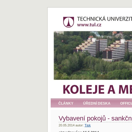
ČLÁNKY
ÚŘEDNÍ DESKA
OFFIC
Vybavení pokojů - sankčn
20.05.2014 autor:
Tisk