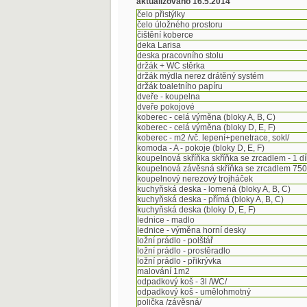
aktualizováno 16.5.2014
čelo přistýlky
čelo úložného prostoru
čištění koberce
deka Larisa
deska pracovního stolu
držák + WC stěrka
držák mýdla nerez drátěný systém
držák toaletního papíru
dveře - koupelna
dveře pokojové
koberec - celá výměna (bloky A, B, C)
koberec - celá výměna (bloky D, E, F)
koberec - m2 /vč. lepení+penetrace, sokl/
komoda - A - pokoje (bloky D, E, F)
koupelnová skříňka skříňka se zrcadlem - 1 dí
koupelnová závěsná skříňka se zrcadlem 7
koupelnový nerezový trojháček
kuchyňská deska - lomená (bloky A, B, C)
kuchyňská deska - přímá (bloky A, B, C)
kuchyňská deska (bloky D, E, F)
lednice - madlo
lednice - výměna horní desky
ložní prádlo - polštář
ložní prádlo - prostěradlo
ložní prádlo - přikrývka
malování 1m2
odpadkový koš - 3l /WC/
odpadkový koš - umělohmotný
polička /závěsná/