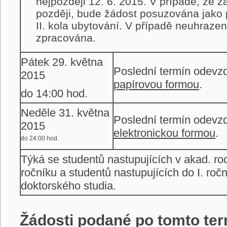
nejpozději 12. 6. 2015. V případě, že 
později, bude žádost posuzována jako
II. kola ubytování. V případě neuhraze
zpracována.
Pátek 29. května
Poslední termín odevzd
2015
papírovou formou
.
do 14:00 hod.
Neděle 31. května
Poslední termín odevzd
2015
elektronickou formou
.
do 24:00 hod.
Týká se studentů nastupujících v akad. ro
ročníku a studentů nastupujících do I. roč
doktorského studia.
Žádosti podané po tomto te