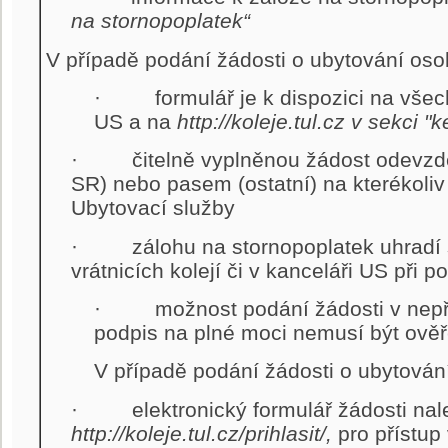
na stornopoplatek“
V případě podání žádosti o ubytování oso
· formulář je k dispozici na všech v
US a na
http://koleje.tul.cz v sekci "
· čitelně vyplněnou žádost odevzde
SR) nebo pasem (ostatní) na kterékoliv 
Ubytovací služby
· zálohu na stornopoplatek uhradí s
vrátnicích kolejí či v kanceláři US při p
· možnost podání žádosti v nepří
podpis na plné moci nemusí být ově
V případě podání žádosti o ubytován
· elektronický formulář žádosti nal
http://koleje.tul.cz/prihlasit
/,
pro přístup