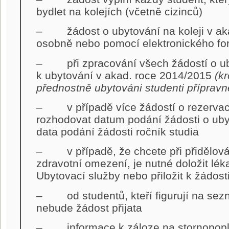
bydlet na kolejích (včetně cizinců)
– žádost o ubytování na koleji v aka
osobně nebo pomocí elektronického fo
– při zpracování všech žádostí o ub
k ubytování v akad. roce 2014/2015
(k
přednostně ubytováni studenti příprav
– v případě více žádostí o rezervac
rozhodovat datum podání žádosti o uby
data podání žádosti ročník studia
– v případě, že chcete při přidělován
zdravotní omezení, je nutné doložit lé
Ubytovací služby nebo přiložit k žádost
– od studentů, kteří figurují na sez
nebude žádost přijata
– informace k záloze na stornopopl