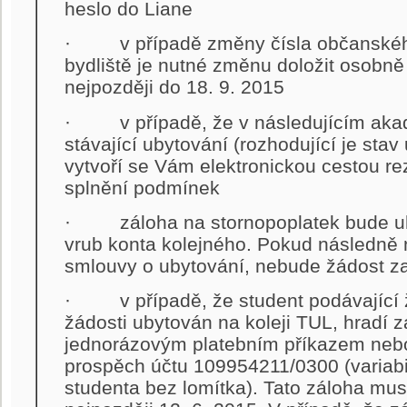
heslo do Liane
· v případě změny čísla občanského
bydliště je nutné změnu doložit osobně
nejpozději do 18. 9. 2015
· v případě, že v následujícím aka
stávající ubytování (rozhodující je stav
vytvoří se Vám elektronickou cestou re
splnění podmínek
· záloha na stornopoplatek bude uh
vrub konta kolejného. Pokud následně 
smlouvy o ubytování, nebude žádost z
· v případě, že student podávající ž
žádosti ubytován na koleji TUL, hradí 
jednorázovým platebním příkazem nebo
prospěch účtu 109954211/0300 (variabi
studenta bez lomítka). Tato záloha mu