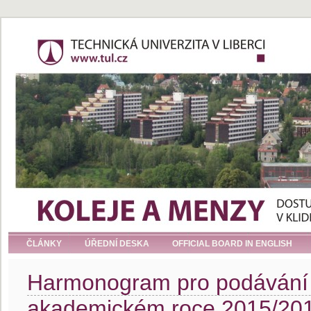
ČLÁNKY
ÚŘEDNÍ DESKA
OFFICIAL BOARD IN ENGLISH
Harmonogram pro podávání ž
akademickém roce 2015/20