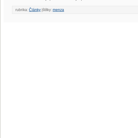
rubrika:
Články
|štítky:
menza