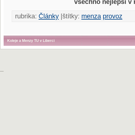
všechno nejlepší v
rubrika:
Články
|štítky:
menza
provoz
Koleje a Menzy TU v Liberci