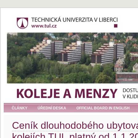
ČLÁNKY
ÚŘEDNÍ DESKA
OFFICIAL BOARD IN ENGLISH
Ceník dlouhodobého ubytová
kolejích TUL platný od 1.1.2