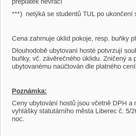
přeplatek nevrací
***) netýká se studentů TUL po ukončení 
Cena zahrnuje úklid pokoje, resp. buňky 
Dlouhodobě ubytovaní hosté potvrzují sou
buňky, vč. závěrečného úklidu. Zničený a
ubytovanému naúčtován dle platného cení
Poznámka:
Ceny ubytování hostů jsou včetně DPH a 
vyhlášky statutárního města Liberec č. 5/2
noc.