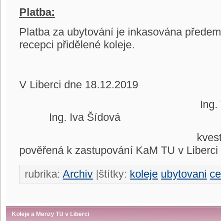
Platba:
Platba za ubytování je inkasována předem,
recepci přidělené koleje.
V Liberci dne 18.1
Ing. Vladi
Ing. Iva Šídová
kvestor TU v
pověřená k zastupování KaM TU v Liberci
rubrika:
Archiv
|štítky:
koleje
ubytovani
ce
Koleje a Menzy TU v Liberci