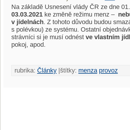
Na základě Usnesení vlády ČR ze dne 01
03.03.2021
ke změně režimu menz –
neb
v jídelnách
. Z tohoto důvodu budou smaz
s polévkou) ze systému. Ostatní objednávky 
strávníci si je musí odnést
ve vlastním jíd
pokoj, apod.
rubrika:
Články
|štítky:
menza
provoz