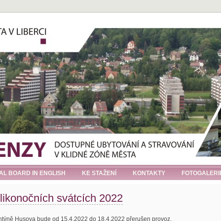
IAL BOARD IN ENGLISH
KE STAŽENÍ
KONTAKTY
FOTOGALERI
ikonočních svátcích 2022
týně Husova bude od 15.4.2022 do 18.4.2022 přerušen provoz.