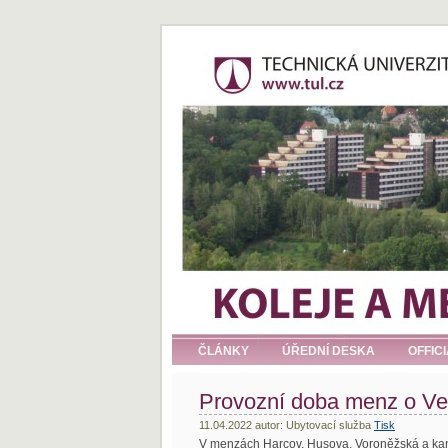
ČLÁNKY
ÚŘEDNÍ DESKA
OFFIC
Provozní doba menz o Vel
11.04.2022 autor: Ubytovací služba
Tisk
V menzách Harcov, Husova, Voroněžská a kan