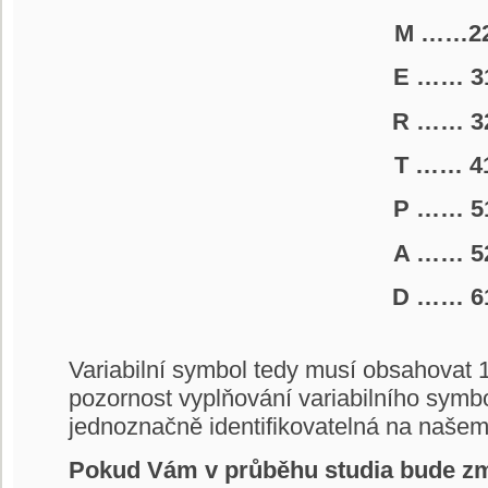
M ……2
E …… 3
R …… 3
T …… 4
P …… 5
A …… 5
D …… 6
Variabilní symbol tedy musí obsahovat 1
pozornost vyplňování variabilního symbo
jednoznačně identifikovatelná na našem
Pokud Vám v průběhu studia bude změ