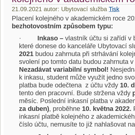
21.09.2021 autor: Ubytovací služba
Tisk
Placení kolejného v akademickém roce 2
bezhotovostním způsobem typu:
·
Inkaso –
vlastník účtu si zařídí 
které donese do kanceláře Ubytovací s
2021
budou zahrnuta při strhávání kole
svolení po tomto datu budou zahrnuta v
Nezadávat variabilní symbol!
Nesjedná
k inkasu, student může využít jedno svo
platba bude odečtena z účtu vždy
10. 
tento den pracovní. Bude stržena vždy
měsíc. Poslední inkasní platba v aka
za duben)
, proběhne
10. května 2022.
P
inkasní platbě kolejného z akademickéh
číslo účtu, nemusíte to již nahlašovat n