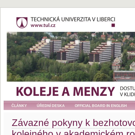
ČLÁNKY
ÚŘEDNÍ DESKA
OFFICIAL BOARD IN ENGLISH
Závazné pokyny k bezhotov
kolejného v akademickém r