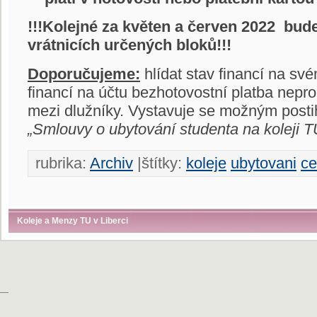
!!!Kolejné za květen a červen 2022 bude
vrátnicích určených bloků!!!
Doporučujeme:
hlídat stav financí na sv
financí na účtu bezhotovostní platba nep
mezi dlužníky. Vystavuje se možným post
„Smlouvy o ubytování studenta na koleji TU
rubrika:
Archiv
|štítky:
koleje
ubytovani
ce
Koleje a Menzy TU v Liberci