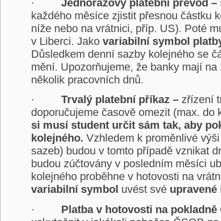
·
Jednorázový platební převod –
každého měsíce zjistit přesnou částku k
níže nebo na vrátnici, příp. US). Poté m
v Liberci. Jako
variabilní symbol platb
Důsledkem denní sazby kolejného se čá
mění. Upozorňujeme, že banky mají na 
několik pracovních dnů.
·
Trvalý platební příkaz –
zřízení 
doporučujeme časově omezit (max. do 
si musí student určit sám tak, aby p
kolejného.
Vzhledem k proměnlivé výši
sazeb) budou v tomto případě vznikat d
budou zúčtovány v posledním měsíci ub
kolejného proběhne v hotovosti na vrát
variabilní symbol
uvést své
upravené 
·
Platba v hotovosti na pokladn