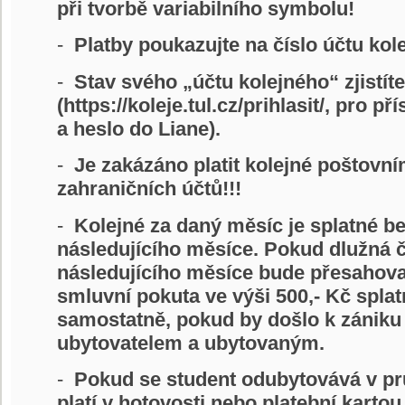
při tvorbě variabilního symbolu!
-
Platby poukazujte na číslo účtu kole
-
Stav svého „účtu kolejného“ zjistíte
(https://koleje.tul.cz/prihlasit/, pro p
a heslo do Liane).
-
Je zakázáno platit kolejné poštov
zahraničních účtů!!!
-
Kolejné za daný měsíc je splatné 
následujícího měsíce. Pokud dlužná 
následujícího měsíce bude přesahova
smluvní pokuta ve výši 500,- Kč spla
samostatně, pokud by došlo k zániku
ubytovatelem a ubytovaným.
-
Pokud se student odubytovává v pr
platí v hotovosti nebo platební kartou