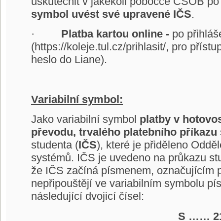
uskutečnit v jakékoli pobočce ČSOB po 
symbol uvést své upravené IČS
.
·
Platba kartou online -
po přihláš
(https://koleje.tul.cz/prihlasit/, pro přís
heslo do Liane).
Variabilní symbol:
Jako variabilní symbol
platby v hotovo
převodu, trvalého platebního příkazu
studenta (
IČS
), které je přiděleno Oddě
systémů. IČS je uvedeno na průkazu st
že IČS začíná písmenem, označujícím př
nepřipouštějí ve variabilním symbolu p
následující dvojicí čísel:
S …… 2