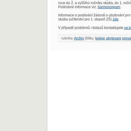
roce do 2. a vyššího ročníku studia, do 1. ro
Podrobné informace viz.
harmonogram
.
Informace o podávání žádostí o ubytování pro 
studia (učitelství pro 1. stupeň ZŠ)
zde
.
V případě problémů / dotazů kontaktujete
us.k
rubrika:
Archiv
|štítky:
koleje
ubytovani
prov