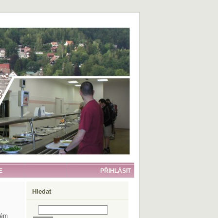
E
PŘIHLÁSIT
Hledat
kém