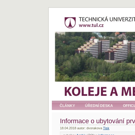
ČLÁNKY
ÚŘEDNÍ DESKA
OFFIC
Informace o ubytování prv
18.04.2018 autor: dvorakova
Tisk