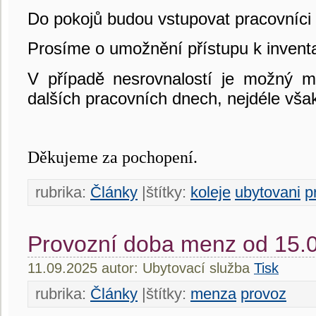
Do pokojů budou vstupovat pracovníci 
Prosíme o umožnění přístupu k invent
V případě nesrovnalostí je možný m
dalších pracovních dnech, nejdéle vša
Děkujeme za pochopení.
rubrika:
Články
|štítky:
koleje
ubytovani
p
Provozní doba menz od 15.
11.09.2025 autor: Ubytovací služba
Tisk
rubrika:
Články
|štítky:
menza
provoz