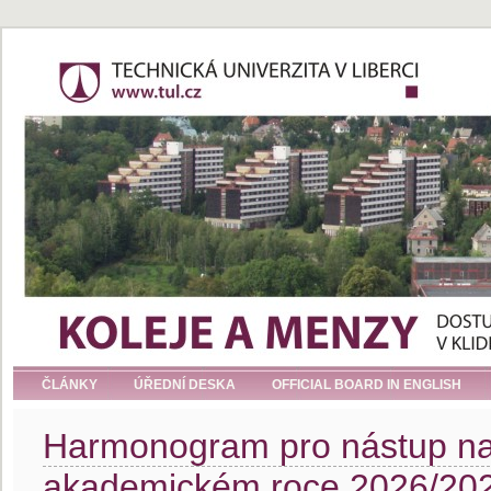
ČLÁNKY
ÚŘEDNÍ DESKA
OFFICIAL BOARD IN ENGLISH
Harmonogram pro nástup na
akademickém roce 2026/20