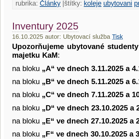
rubrika:
Články
|štítky:
koleje
ubytovani
p
Inventury 2025
16.10.2025 autor: Ubytovací služba
Tisk
Upozorňujeme ubytované studenty
majetku KaM
:
na bloku
„A“
ve dnech 3.11.2025 a 4
na bloku
„B“
ve dnech 5.11.2025 a 6
na bloku
„C“
ve dnech 7.11.2025 a 1
na bloku
„D“ ve dnech 23.10.2025 a 
na bloku
„E“ ve dnech 27.10.2025 a 
na bloku
„F“ ve dnech 30.10.2025 a 