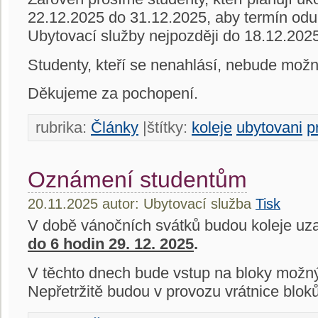
22.12.2025 do 31.12.2025, aby termín odub
Ubytovací služby nejpozději do 18.12.202
Studenty, kteří se nenahlásí, nebude možn
Děkujeme za pochopení.
rubrika:
Články
|štítky:
koleje
ubytovani
p
Oznámení studentům
20.11.2025 autor: Ubytovací služba
Tisk
V době vánočních svátků budou koleje u
do 6 hodin 29. 12. 2025
.
V těchto dnech bude vstup na bloky možný
Nepřetržitě budou v provozu vrátnice bloků 