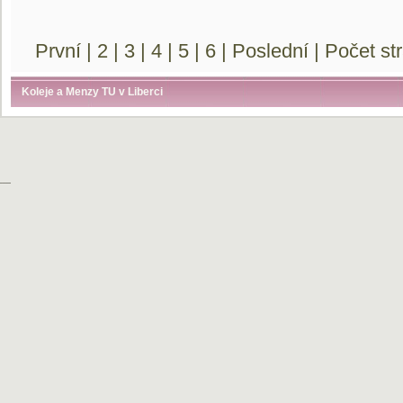
První
|
2
|
3
|
4
|
5
|
6
|
Poslední
| Počet st
Koleje a Menzy TU v Liberci